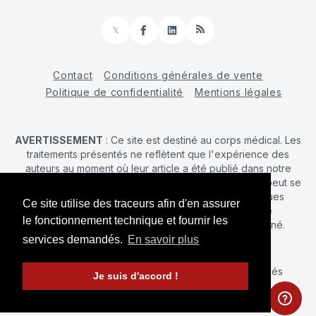
𝕏
Facebook
LinkedIn
RSS
Contact
Conditions générales de vente
Politique de confidentialité
Mentions légales
AVERTISSEMENT
: Ce site est destiné au corps médical. Les
traitements présentés ne reflètent que l'expérience des
auteurs au moment où leur article a été publié dans notre
journal. La décision d’une intervention chirurgicale ne peut se
prendre qu'après un examen clinique. Les techniques
Ce site utilise des traceurs afin d'en assurer
publiées ici ne sauraient justifier une quelconque
le fonctionnement technique et fournir les
revendication de la part d'un soignant ou d'un soigné.
services demandés.
En savoir plus
© 2026 Maîtrise Orthopédique
– Tous droits réservés
Je suis d'accord !