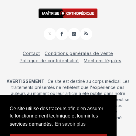
𝕏
Facebook
LinkedIn
RSS
Contact
Conditions générales de vente
Politique de confidentialité
Mentions légales
AVERTISSEMENT
: Ce site est destiné au corps médical. Les
traitements présentés ne reflètent que l'expérience des
auteurs au moment où leur article a été publié dans notre
journal. La décision d’une intervention chirurgicale ne peut se
prendre qu'après un examen clinique. Les techniques
Ce site utilise des traceurs afin d'en assurer
publiées ici ne sauraient justifier une quelconque
le fonctionnement technique et fournir les
revendication de la part d'un soignant ou d'un soigné.
services demandés.
En savoir plus