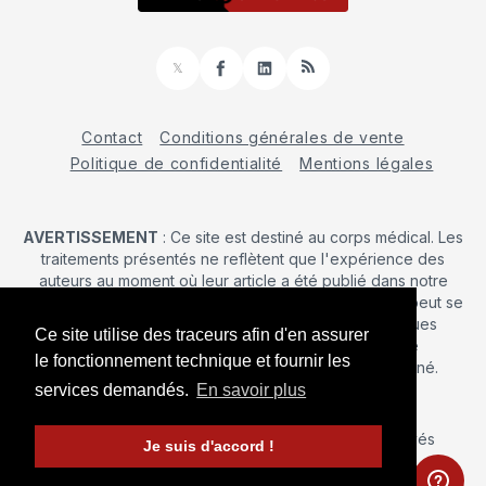
𝕏
Facebook
LinkedIn
RSS
Contact
Conditions générales de vente
Politique de confidentialité
Mentions légales
AVERTISSEMENT
: Ce site est destiné au corps médical. Les
traitements présentés ne reflètent que l'expérience des
auteurs au moment où leur article a été publié dans notre
journal. La décision d’une intervention chirurgicale ne peut se
prendre qu'après un examen clinique. Les techniques
Ce site utilise des traceurs afin d'en assurer
publiées ici ne sauraient justifier une quelconque
le fonctionnement technique et fournir les
revendication de la part d'un soignant ou d'un soigné.
services demandés.
En savoir plus
© 2026 Maîtrise Orthopédique
– Tous droits réservés
Je suis d'accord !