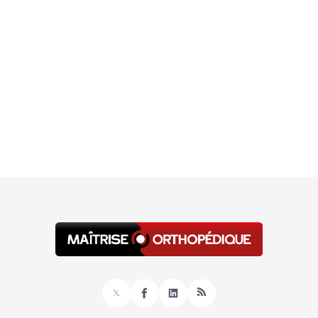
𝕏
Facebook
LinkedIn
RSS