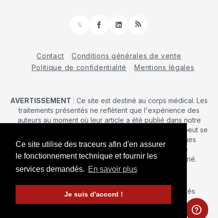
𝕏
Facebook
LinkedIn
RSS
Contact
Conditions générales de vente
Politique de confidentialité
Mentions légales
AVERTISSEMENT
: Ce site est destiné au corps médical. Les
traitements présentés ne reflètent que l'expérience des
auteurs au moment où leur article a été publié dans notre
journal. La décision d’une intervention chirurgicale ne peut se
prendre qu'après un examen clinique. Les techniques
Ce site utilise des traceurs afin d'en assurer
publiées ici ne sauraient justifier une quelconque
le fonctionnement technique et fournir les
revendication de la part d'un soignant ou d'un soigné.
services demandés.
En savoir plus
© 2026 Maîtrise Orthopédique
– Tous droits réservés
Je suis d'accord !