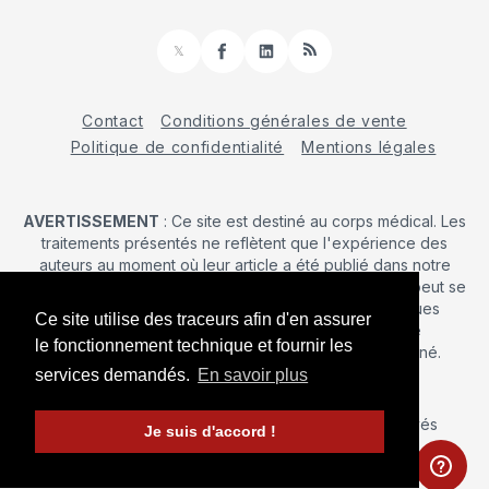
𝕏
Facebook
LinkedIn
RSS
Contact
Conditions générales de vente
Politique de confidentialité
Mentions légales
AVERTISSEMENT
: Ce site est destiné au corps médical. Les
traitements présentés ne reflètent que l'expérience des
auteurs au moment où leur article a été publié dans notre
journal. La décision d’une intervention chirurgicale ne peut se
prendre qu'après un examen clinique. Les techniques
Ce site utilise des traceurs afin d'en assurer
publiées ici ne sauraient justifier une quelconque
le fonctionnement technique et fournir les
revendication de la part d'un soignant ou d'un soigné.
services demandés.
En savoir plus
© 2026 Maîtrise Orthopédique
– Tous droits réservés
Je suis d'accord !