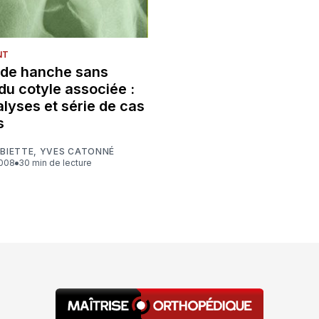
NT
 de hanche sans
du cotyle associée :
lyses et série de cas
s
 BIETTE
,
YVES CATONNÉ
2008
30 min de lecture