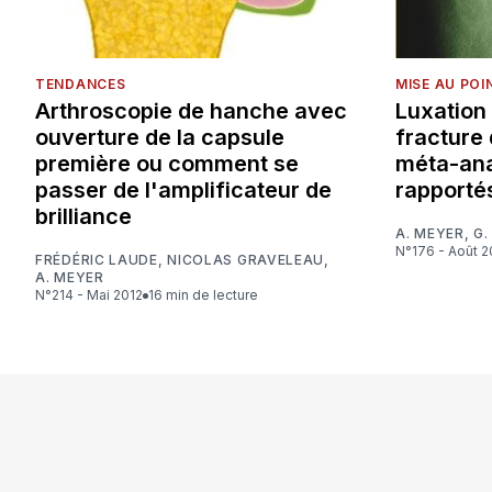
TENDANCES
MISE AU POI
Arthroscopie de hanche avec
Luxation
ouverture de la capsule
fracture 
première ou comment se
méta-ana
passer de l'amplificateur de
rapporté
brilliance
A. MEYER
,
G.
N°176 - Août 
FRÉDÉRIC LAUDE
,
NICOLAS GRAVELEAU
,
A. MEYER
N°214 - Mai 2012
16 min de lecture