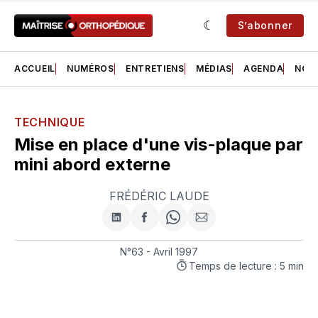
S’abonner
ACCUEIL
NUMÉROS
ENTRETIENS
MÉDIAS
AGENDA
NOS 
TECHNIQUE
Mise en place d'une vis-plaque par
mini abord externe
FRÉDÉRIC LAUDE
Partager
Partager
Share
Partager
sur
sur
on
par
LinkedIn
Facebook
WhatsApp
courriel
N°63 - Avril 1997
Temps de lecture : 5 min