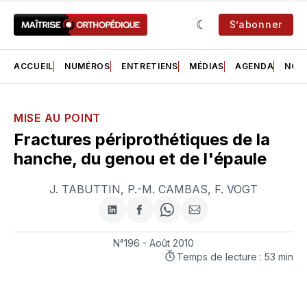
S’abonner
ACCUEIL
NUMÉROS
ENTRETIENS
MÉDIAS
AGENDA
NOS 
MISE AU POINT
Fractures périprothétiques de la
hanche, du genou et de l'épaule
J. TABUTTIN
,
P.-M. CAMBAS
,
F. VOGT
Partager
Partager
Share
Partager
sur
sur
on
par
LinkedIn
Facebook
WhatsApp
courriel
N°196 - Août 2010
Temps de lecture : 53 min