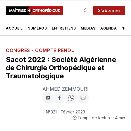
S’abonner
ACCUEIL
NUMÉROS
ENTRETIENS
MÉDIAS
AGENDA
NOS 
CONGRÈS - COMPTE RENDU
Sacot 2022 : Société Algérienne
de Chirurgie Orthopédique et
Traumatologique
AHMED ZEMMOURI
Partager
Partager
Share
Partager
sur
sur
on
par
LinkedIn
Facebook
WhatsApp
courriel
N°321 - Février 2023
Temps de lecture : 4 min