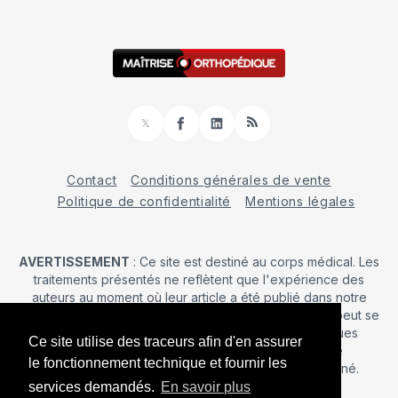
𝕏
Facebook
LinkedIn
RSS
Contact
Conditions générales de vente
Politique de confidentialité
Mentions légales
AVERTISSEMENT
: Ce site est destiné au corps médical. Les
traitements présentés ne reflètent que l'expérience des
auteurs au moment où leur article a été publié dans notre
journal. La décision d’une intervention chirurgicale ne peut se
prendre qu'après un examen clinique. Les techniques
Ce site utilise des traceurs afin d'en assurer
publiées ici ne sauraient justifier une quelconque
le fonctionnement technique et fournir les
revendication de la part d'un soignant ou d'un soigné.
services demandés.
En savoir plus