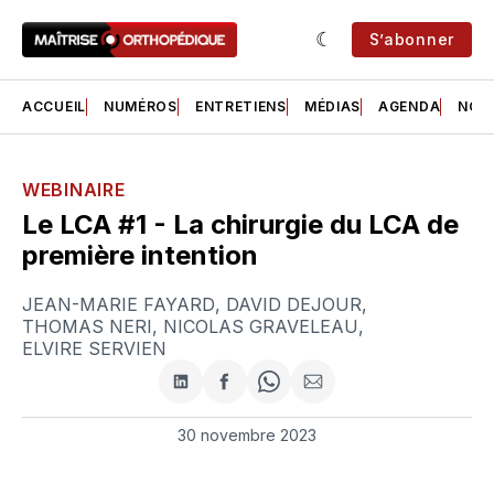
S’abonner
ACCUEIL
NUMÉROS
ENTRETIENS
MÉDIAS
AGENDA
NOS 
WEBINAIRE
Le LCA #1 - La chirurgie du LCA de
première intention
JEAN-MARIE FAYARD
,
DAVID DEJOUR
,
THOMAS NERI
,
NICOLAS GRAVELEAU
,
ELVIRE SERVIEN
Partager
Partager
Share
Partager
sur
sur
on
par
LinkedIn
Facebook
WhatsApp
courriel
30 novembre 2023