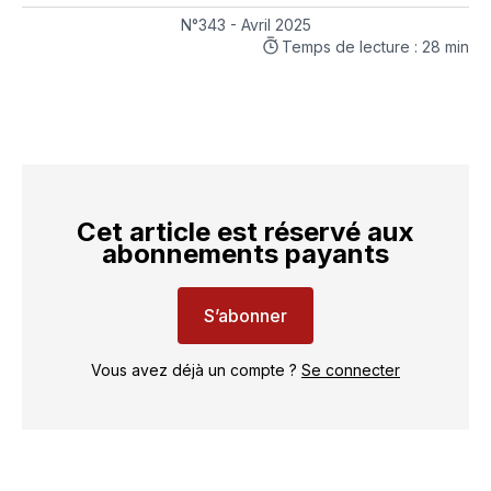
sur
sur
on
par
LinkedIn
Facebook
WhatsApp
courriel
N°343 - Avril 2025
Temps de lecture : 28 min
Cet article est réservé aux
abonnements payants
S’abonner
Vous avez déjà un compte ?
Se connecter