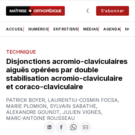
S’abonner
ACCUEIL
NUMÉROS
ENTRETIENS
MÉDIAS
AGENDA
NOS 
TECHNIQUE
Disjonctions acromio-claviculaires
aiguës opérées par double
stabilisation acromio-claviculaire
et coraco-claviculaire
PATRICK BOYER
,
LAURENTIU-COSMIN FOCSA
,
MARIE PLOMION
,
SYLVAIN SABATHE
,
ALEXANDRE GOUNOT
,
JULIEN VIGNES
,
MARC-ANTOINE ROUSSEAU
Partager
Partager
Share
Partager