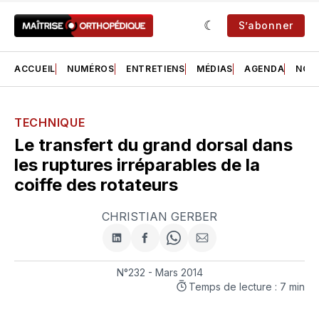
S’abonner
ACCUEIL
NUMÉROS
ENTRETIENS
MÉDIAS
AGENDA
NOS 
TECHNIQUE
Le transfert du grand dorsal dans
les ruptures irréparables de la
coiffe des rotateurs
CHRISTIAN GERBER
Partager
Partager
Share
Partager
sur
sur
on
par
LinkedIn
Facebook
WhatsApp
courriel
N°232 - Mars 2014
Temps de lecture : 7 min