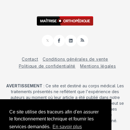
𝕏
Facebook
LinkedIn
RSS
Contact
Conditions générales de vente
Politique de confidentialité
Mentions légales
AVERTISSEMENT
: Ce site est destiné au corps médical. Les
traitements présentés ne reflètent que l'expérience des
auteurs au moment où leur article a été publié dans notre
journal. La décision d’une intervention chirurgicale ne peut se
prendre qu'après un examen clinique. Les techniques
Ce site utilise des traceurs afin d'en assurer
publiées ici ne sauraient justifier une quelconque
le fonctionnement technique et fournir les
revendication de la part d'un soignant ou d'un soigné.
services demandés.
En savoir plus