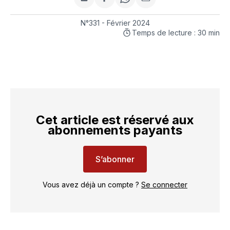
Partager
Partager
Share
Partager
sur
sur
on
par
LinkedIn
Facebook
WhatsApp
courriel
N°331 - Février 2024
Temps de lecture : 30 min
Cet article est réservé aux
abonnements payants
S’abonner
Vous avez déjà un compte ?
Se connecter