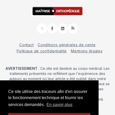
𝕏
Facebook
LinkedIn
RSS
Contact
Conditions générales de vente
Politique de confidentialité
Mentions légales
AVERTISSEMENT
: Ce site est destiné au corps médical. Les
traitements présentés ne reflètent que l'expérience des
auteurs au moment où leur article a été publié dans notre
journal. La décision d’une intervention chirurgicale ne peut se
prendre qu'après un examen clinique. Les techniques
Ce site utilise des traceurs afin d'en assurer
publiées ici ne sauraient justifier une quelconque
le fonctionnement technique et fournir les
revendication de la part d'un soignant ou d'un soigné.
services demandés.
En savoir plus