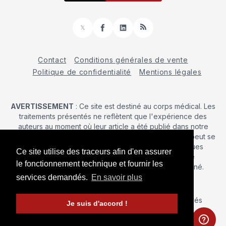
𝕏
Facebook
LinkedIn
RSS
Contact
Conditions générales de vente
Politique de confidentialité
Mentions légales
AVERTISSEMENT
: Ce site est destiné au corps médical. Les
traitements présentés ne reflètent que l'expérience des
auteurs au moment où leur article a été publié dans notre
journal. La décision d’une intervention chirurgicale ne peut se
prendre qu'après un examen clinique. Les techniques
Ce site utilise des traceurs afin d'en assurer
publiées ici ne sauraient justifier une quelconque
le fonctionnement technique et fournir les
revendication de la part d'un soignant ou d'un soigné.
services demandés.
En savoir plus
© 2026 Maîtrise Orthopédique
– Tous droits réservés
Je suis d'accord !