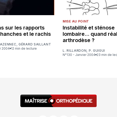
MISE AU POINT
s sur les rapports
Instabilité et sténose
 hanches et le rachis
lombaire... quand réa
arthrodèse ?
LAZENNEC
,
GÉRARD SAILLANT
er 2004
12 min de lecture
L. RILLARDON
,
P. GUIGUI
N°130 - Janvier 2004
23 min de le