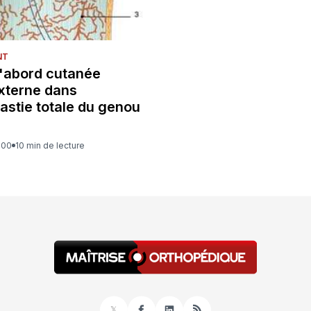
NT
d'abord cutanée
xterne dans
lastie totale du genou
000
10 min de lecture
𝕏