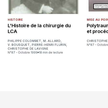
HISTOIRE
MISE AU POI
L'Histoire de la chirurgie du
Polytrau
LCA
et procé
PHILIPPE COLOMBET
,
M. ALLARD
,
CHRISTOPHE
V. BOUSQUET
,
PIERRE-HENRI FLURIN
,
N°87 - Octobr
CHRISTOPHE DE LAVIGNE
N°87 - Octobre 1999
18 min de lecture