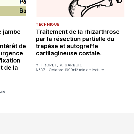
TECHNIQUE
e jambe
Traitement de la rhizarthrose
par la résection partielle du
ntérêt de
trapèse et autogreffe
 urgence
cartilagineuse costale.
ixation
Y. TROPET
,
P. GARBUIO
t de la
N°87 - Octobre 1999
12 min de lecture
ture