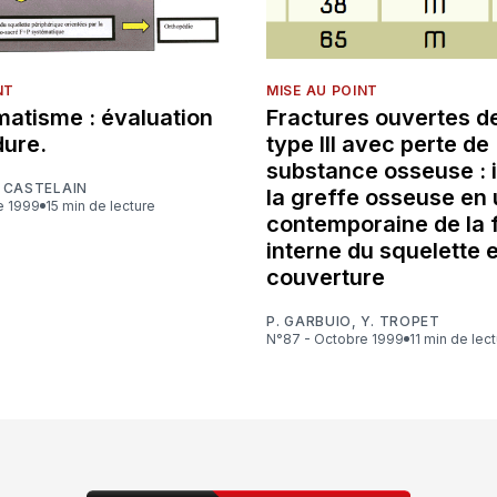
NT
MISE AU POINT
matisme : évaluation
Fractures ouvertes d
dure.
type III avec perte de
substance osseuse : i
 CASTELAIN
la greffe osseuse en
e 1999
15 min de lecture
contemporaine de la f
interne du squelette e
couverture
P. GARBUIO
,
Y. TROPET
N°87 - Octobre 1999
11 min de lec