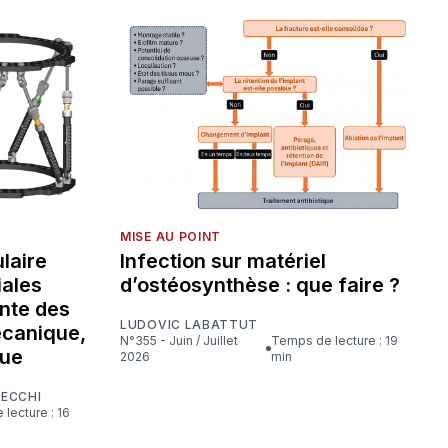
MISE AU POINT
laire
Infection sur matériel
iales
d’ostéosynthèse : que faire ?
nte des
LUDOVIC LABATTUT
écanique,
N°355 - Juin / Juillet
Temps de lecture : 19
que
2026
min
CECCHI