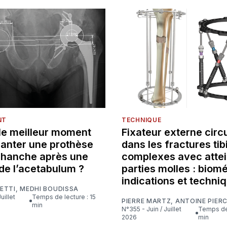
NT
TECHNIQUE
 le meilleur moment
Fixateur externe circu
lanter une prothèse
dans les fractures tib
e hanche après une
complexes avec attei
de l’acetabulum ?
parties molles : biom
indications et techni
ETTI
,
MEDHI BOUDISSA
Temps de lecture : 15
PIERRE MARTZ
,
ANTOINE PIER
min
N°355 - Juin / Juillet
Temps de lecture : 16
2026
min