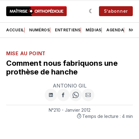
S’abonner
ACCUEIL
NUMÉROS
ENTRETIENS
MÉDIAS
AGENDA
NOS 
MISE AU POINT
Comment nous fabriquons une
prothèse de hanche
ANTONIO GIL
Partager
Partager
Share
Partager
sur
sur
on
par
LinkedIn
Facebook
WhatsApp
courriel
N°210 - Janvier 2012
Temps de lecture : 4 min