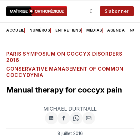
S’abonner
ACCUEIL
NUMÉROS
ENTRETIENS
MÉDIAS
AGENDA
NOS 
PARIS SYMPOSIUM ON COCCYX DISORDERS
2016
CONSERVATIVE MANAGEMENT OF COMMON
COCCYDYNIA
Manual therapy for coccyx pain
MICHAEL DURTNALL
Partager
Partager
Share
Partager
sur
sur
on
par
LinkedIn
Facebook
WhatsApp
courriel
8 juillet 2016