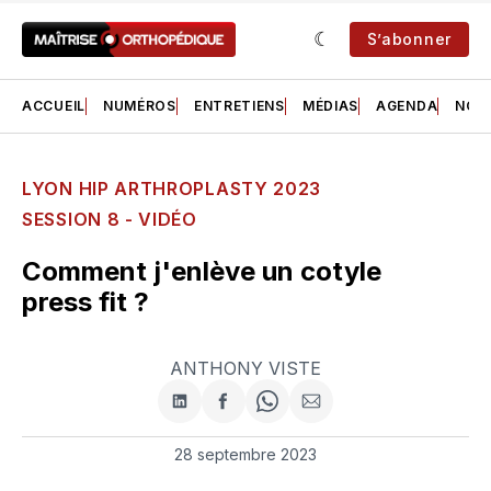
S’abonner
ACCUEIL
NUMÉROS
ENTRETIENS
MÉDIAS
AGENDA
NOS 
LYON HIP ARTHROPLASTY 2023
SESSION 8 - VIDÉO
Comment j'enlève un cotyle
press fit ?
ANTHONY VISTE
Partager
Partager
Share
Partager
sur
sur
on
par
LinkedIn
Facebook
WhatsApp
courriel
28 septembre 2023