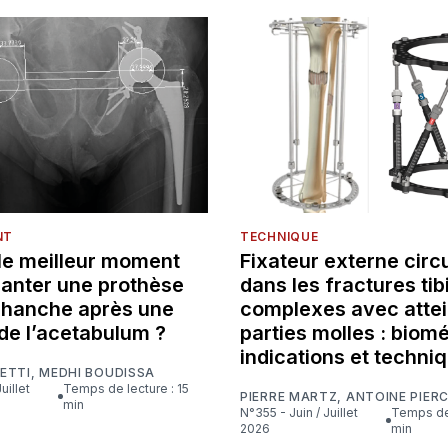
NT
TECHNIQUE
 le meilleur moment
Fixateur externe circu
lanter une prothèse
dans les fractures tib
e hanche après une
complexes avec attei
de l’acetabulum ?
parties molles : biom
indications et techni
ETTI
,
MEDHI BOUDISSA
Temps de lecture : 15
PIERRE MARTZ
,
ANTOINE PIER
min
N°355 - Juin / Juillet
Temps de lecture : 16
2026
min