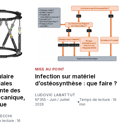
MISE AU POINT
laire
Infection sur matériel
iales
d’ostéosynthèse : que faire ?
nte des
LUDOVIC LABATTUT
écanique,
N°355 - Juin / Juillet
Temps de lecture : 19
que
2026
min
CECCHI