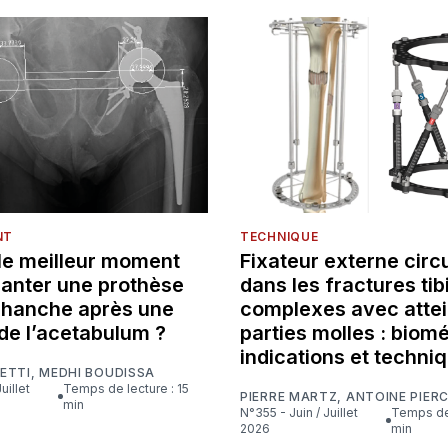
NT
TECHNIQUE
 le meilleur moment
Fixateur externe circu
lanter une prothèse
dans les fractures tib
e hanche après une
complexes avec attei
de l’acetabulum ?
parties molles : biom
indications et techni
ETTI
,
MEDHI BOUDISSA
Temps de lecture : 15
PIERRE MARTZ
,
ANTOINE PIER
min
N°355 - Juin / Juillet
Temps de lecture : 16
2026
min