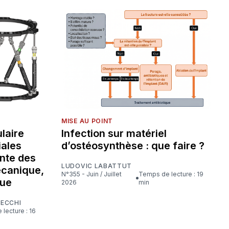
MISE AU POINT
laire
Infection sur matériel
iales
d’ostéosynthèse : que faire ?
nte des
LUDOVIC LABATTUT
écanique,
N°355 - Juin / Juillet
Temps de lecture : 19
que
2026
min
CECCHI