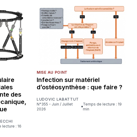
MISE AU POINT
laire
Infection sur matériel
iales
d’ostéosynthèse : que faire ?
nte des
LUDOVIC LABATTUT
écanique,
N°355 - Juin / Juillet
Temps de lecture : 19
que
2026
min
CECCHI