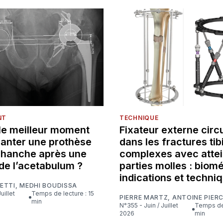
NT
TECHNIQUE
 le meilleur moment
Fixateur externe circu
lanter une prothèse
dans les fractures tib
e hanche après une
complexes avec attei
de l’acetabulum ?
parties molles : biom
indications et techni
ETTI
,
MEDHI BOUDISSA
Temps de lecture : 15
PIERRE MARTZ
,
ANTOINE PIER
min
N°355 - Juin / Juillet
Temps de lecture : 16
2026
min