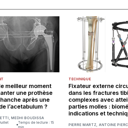
NT
TECHNIQUE
 le meilleur moment
Fixateur externe circu
lanter une prothèse
dans les fractures tib
e hanche après une
complexes avec attei
de l’acetabulum ?
parties molles : biom
indications et techni
ETTI
,
MEDHI BOUDISSA
Temps de lecture : 15
PIERRE MARTZ
,
ANTOINE PIER
min