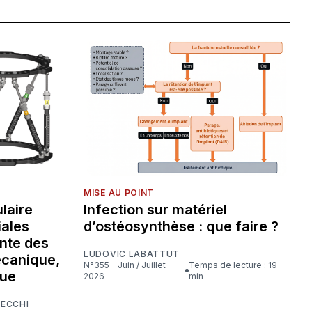
MISE AU POINT
laire
Infection sur matériel
iales
d’ostéosynthèse : que faire ?
nte des
LUDOVIC LABATTUT
écanique,
N°355 - Juin / Juillet
Temps de lecture : 19
que
2026
min
CECCHI