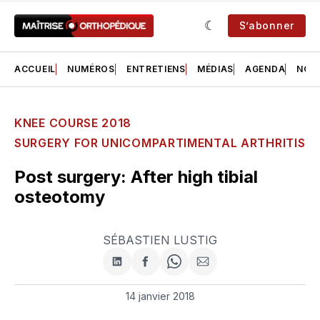
S’abonner
ACCUEIL
NUMÉROS
ENTRETIENS
MÉDIAS
AGENDA
NOS 
KNEE COURSE 2018
SURGERY FOR UNICOMPARTIMENTAL ARTHRITIS
Post surgery: After high tibial
osteotomy
SÉBASTIEN LUSTIG
Partager
Partager
Share
Partager
sur
sur
on
par
LinkedIn
Facebook
WhatsApp
courriel
14 janvier 2018