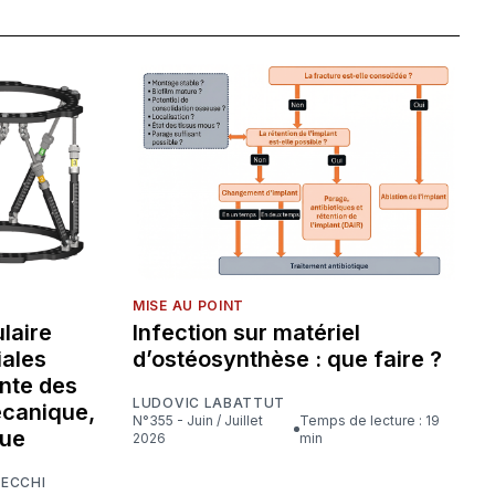
MISE AU POINT
laire
Infection sur matériel
iales
d’ostéosynthèse : que faire ?
nte des
LUDOVIC LABATTUT
écanique,
N°355 - Juin / Juillet
Temps de lecture : 19
que
2026
min
CECCHI