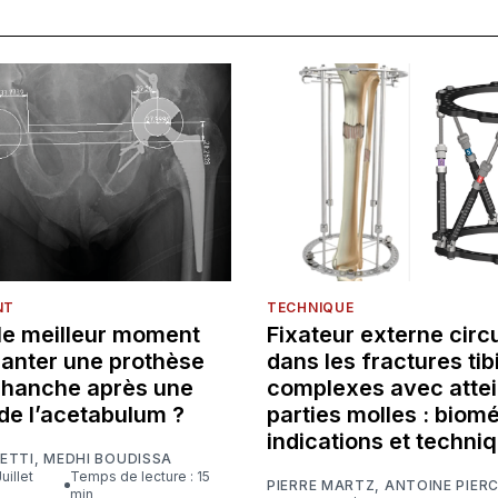
NT
TECHNIQUE
 le meilleur moment
Fixateur externe circu
lanter une prothèse
dans les fractures tib
e hanche après une
complexes avec attei
de l’acetabulum ?
parties molles : biom
indications et techni
ETTI
,
MEDHI BOUDISSA
Temps de lecture : 15
PIERRE MARTZ
,
ANTOINE PIER
min