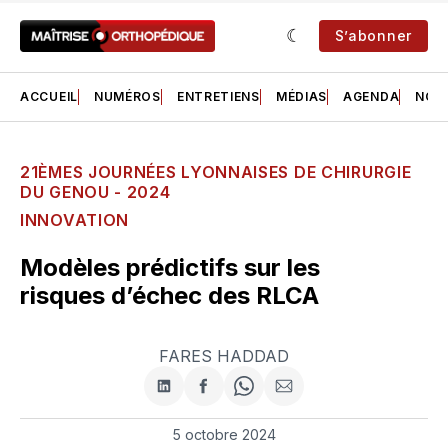
S’abonner
ACCUEIL
NUMÉROS
ENTRETIENS
MÉDIAS
AGENDA
NOS 
21ÈMES JOURNÉES LYONNAISES DE CHIRURGIE
DU GENOU - 2024
INNOVATION
Modèles prédictifs sur les
risques d’échec des RLCA
FARES HADDAD
Partager
Partager
Share
Partager
sur
sur
on
par
LinkedIn
Facebook
WhatsApp
courriel
5 octobre 2024