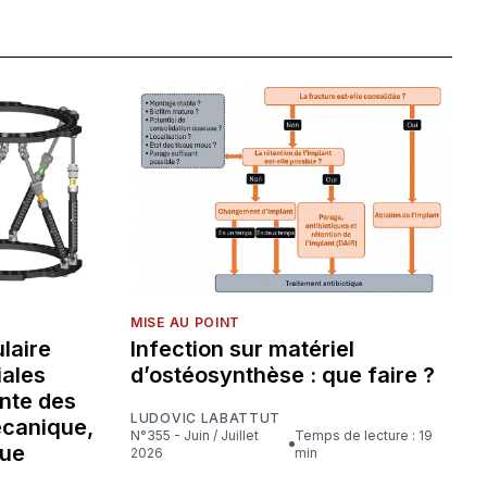
MISE AU POINT
laire
Infection sur matériel
iales
d’ostéosynthèse : que faire ?
nte des
LUDOVIC LABATTUT
écanique,
N°355 - Juin / Juillet
Temps de lecture : 19
que
2026
min