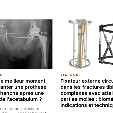
NT
TECHNIQUE
 le meilleur moment
Fixateur externe circu
lanter une prothèse
dans les fractures tib
e hanche après une
complexes avec attei
de l’acetabulum ?
parties molles : biom
indications et techni
ETTI
,
MEDHI BOUDISSA