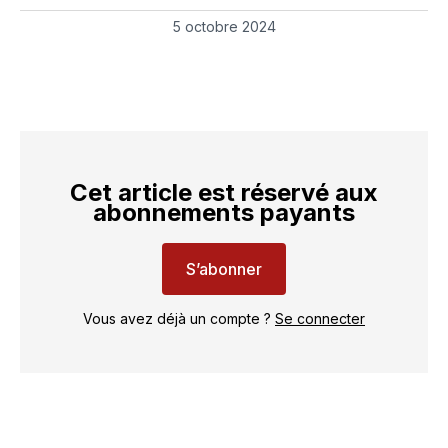
sur
sur
on
par
LinkedIn
Facebook
WhatsApp
courriel
5 octobre 2024
Cet article est réservé aux
abonnements payants
S’abonner
Vous avez déjà un compte ?
Se connecter