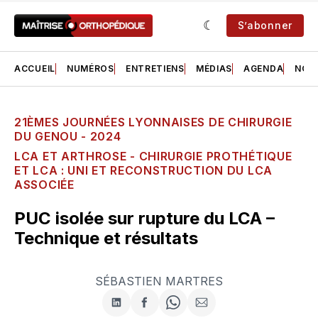
S’abonner
ACCUEIL
NUMÉROS
ENTRETIENS
MÉDIAS
AGENDA
NOS 
21ÈMES JOURNÉES LYONNAISES DE CHIRURGIE
DU GENOU - 2024
LCA ET ARTHROSE - CHIRURGIE PROTHÉTIQUE
ET LCA : UNI ET RECONSTRUCTION DU LCA
ASSOCIÉE
PUC isolée sur rupture du LCA –
Technique et résultats
SÉBASTIEN MARTRES
Partager
Partager
Share
Partager