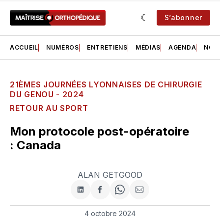
S’abonner
ACCUEIL
NUMÉROS
ENTRETIENS
MÉDIAS
AGENDA
NOS 
21ÈMES JOURNÉES LYONNAISES DE CHIRURGIE
DU GENOU - 2024
RETOUR AU SPORT
Mon protocole post-opératoire
: Canada
ALAN GETGOOD
Partager
Partager
Share
Partager
sur
sur
on
par
LinkedIn
Facebook
WhatsApp
courriel
4 octobre 2024