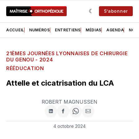
S’abonner
ACCUEIL
NUMÉROS
ENTRETIENS
MÉDIAS
AGENDA
NOS 
21ÈMES JOURNÉES LYONNAISES DE CHIRURGIE
DU GENOU - 2024
RÉÉDUCATION
Attelle et cicatrisation du LCA
ROBERT MAGNUSSEN
Partager
Partager
Share
Partager
sur
sur
on
par
LinkedIn
Facebook
WhatsApp
courriel
4 octobre 2024