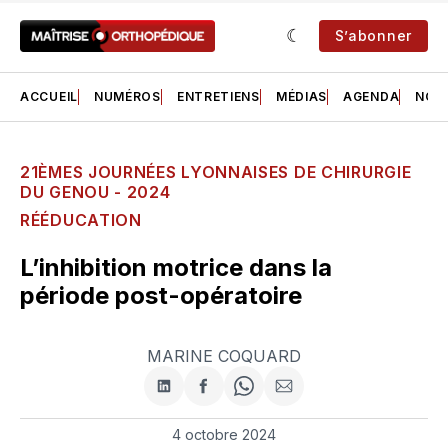
S’abonner
ACCUEIL
NUMÉROS
ENTRETIENS
MÉDIAS
AGENDA
NOS 
21ÈMES JOURNÉES LYONNAISES DE CHIRURGIE
DU GENOU - 2024
RÉÉDUCATION
L’inhibition motrice dans la
période post-opératoire
MARINE COQUARD
Partager
Partager
Share
Partager
sur
sur
on
par
LinkedIn
Facebook
WhatsApp
courriel
4 octobre 2024