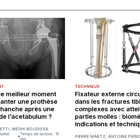
NT
TECHNIQUE
 le meilleur moment
Fixateur externe circu
lanter une prothèse
dans les fractures tib
e hanche après une
complexes avec attei
de l’acetabulum ?
parties molles : biom
indications et techni
ETTI
,
MEDHI BOUDISSA
Temps de lecture : 15
PIERRE MARTZ
,
ANTOINE PIER
min