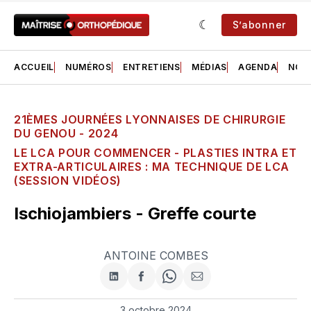
S’abonner
ACCUEIL
NUMÉROS
ENTRETIENS
MÉDIAS
AGENDA
NOS 
21ÈMES JOURNÉES LYONNAISES DE CHIRURGIE
DU GENOU - 2024
LE LCA POUR COMMENCER - PLASTIES INTRA ET
EXTRA-ARTICULAIRES : MA TECHNIQUE DE LCA
(SESSION VIDÉOS)
Ischiojambiers - Greffe courte
ANTOINE COMBES
Partager
Partager
Share
Partager
sur
sur
on
par
LinkedIn
Facebook
WhatsApp
courriel
3 octobre 2024