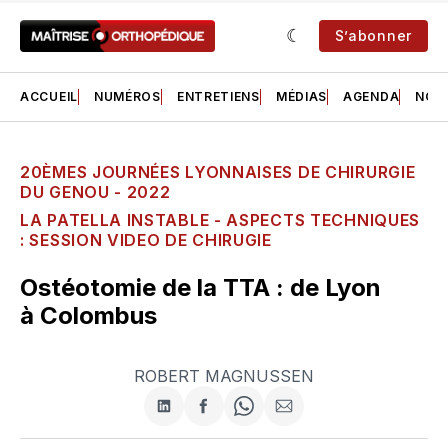
S’abonner
ACCUEIL
NUMÉROS
ENTRETIENS
MÉDIAS
AGENDA
NOS 
20ÈMES JOURNÉES LYONNAISES DE CHIRURGIE
DU GENOU - 2022
LA PATELLA INSTABLE - ASPECTS TECHNIQUES
: SESSION VIDEO DE CHIRUGIE
Ostéotomie de la TTA : de Lyon
à Colombus
ROBERT MAGNUSSEN
Partager
Partager
Share
Partager
sur
sur
on
par