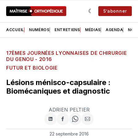
S’abonner
ACCUEIL
NUMÉROS
ENTRETIENS
MÉDIAS
AGENDA
NOS 
17ÈMES JOURNÉES LYONNAISES DE CHIRURGIE
DU GENOU - 2016
FUTUR ET BIOLOGIE
Lésions ménisco-capsulaire :
Biomécaniques et diagnostic
ADRIEN PELTIER
Partager
Partager
Share
Partager
sur
sur
on
par
LinkedIn
Facebook
WhatsApp
courriel
22 septembre 2016