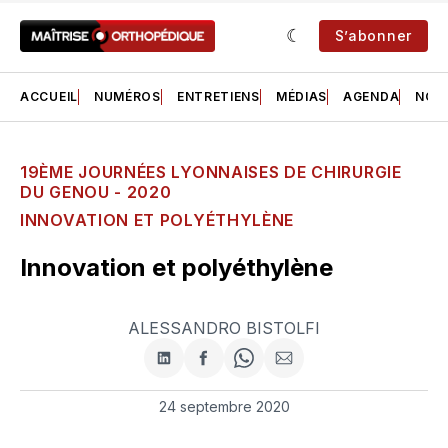
S’abonner
ACCUEIL
NUMÉROS
ENTRETIENS
MÉDIAS
AGENDA
NOS 
19ÈME JOURNÉES LYONNAISES DE CHIRURGIE
DU GENOU - 2020
INNOVATION ET POLYÉTHYLÈNE
Innovation et polyéthylène
ALESSANDRO BISTOLFI
Partager
Partager
Share
Partager
sur
sur
on
par
LinkedIn
Facebook
WhatsApp
courriel
24 septembre 2020