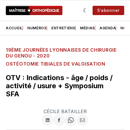
S’abonner
ACCUEIL
NUMÉROS
ENTRETIENS
MÉDIAS
AGENDA
NOS 
19ÈME JOURNÉES LYONNAISES DE CHIRURGIE
DU GENOU - 2020
OSTÉOTOMIE TIBIALES DE VALGISATION
OTV : Indications - âge / poids /
activité / usure + Symposium
SFA
CÉCILE BATAILLER
Partager
Partager
Share
Partager
sur
sur
on
par