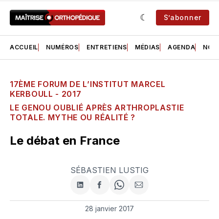
S’abonner
ACCUEIL
NUMÉROS
ENTRETIENS
MÉDIAS
AGENDA
NOS 
17ÈME FORUM DE L’INSTITUT MARCEL
KERBOULL - 2017
LE GENOU OUBLIÉ APRÈS ARTHROPLASTIE
TOTALE. MYTHE OU RÉALITÉ ?
Le débat en France
SÉBASTIEN LUSTIG
Partager
Partager
Share
Partager
sur
sur
on
par
LinkedIn
Facebook
WhatsApp
courriel
28 janvier 2017