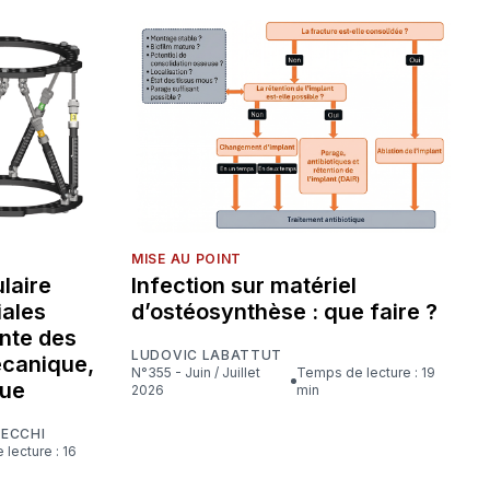
MISE AU POINT
laire
Infection sur matériel
iales
d’ostéosynthèse : que faire ?
nte des
LUDOVIC LABATTUT
écanique,
N°355 - Juin / Juillet
Temps de lecture : 19
que
2026
min
CECCHI