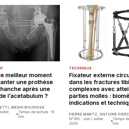
NT
TECHNIQUE
 le meilleur moment
Fixateur externe circu
lanter une prothèse
dans les fractures tib
e hanche après une
complexes avec attei
de l’acetabulum ?
parties molles : biom
indications et techni
ETTI
,
MEDHI BOUDISSA
Temps de lecture : 15
PIERRE MARTZ
,
ANTOINE PIER
min
N°355 - Juin / Juillet
Temps de lecture : 16
2026
min