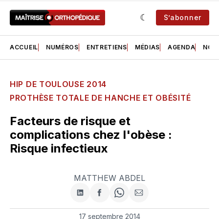
S’abonner
ACCUEIL
NUMÉROS
ENTRETIENS
MÉDIAS
AGENDA
NOS 
HIP DE TOULOUSE 2014
PROTHÈSE TOTALE DE HANCHE ET OBÉSITÉ
Facteurs de risque et
complications chez l'obèse :
Risque infectieux
MATTHEW ABDEL
Partager
Partager
Share
Partager
sur
sur
on
par
LinkedIn
Facebook
WhatsApp
courriel
17 septembre 2014