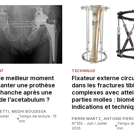
NT
TECHNIQUE
 le meilleur moment
Fixateur externe circu
lanter une prothèse
dans les fractures tib
e hanche après une
complexes avec attei
de l’acetabulum ?
parties molles : biom
indications et techni
ETTI
,
MEDHI BOUDISSA
Temps de lecture : 15
PIERRE MARTZ
,
ANTOINE PIER
min
N°355 - Juin / Juillet
Temps de lecture : 16
2026
min