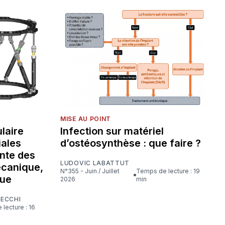
MISE AU POINT
laire
Infection sur matériel
iales
d’ostéosynthèse : que faire ?
nte des
LUDOVIC LABATTUT
écanique,
N°355 - Juin / Juillet
Temps de lecture : 19
que
2026
min
CECCHI