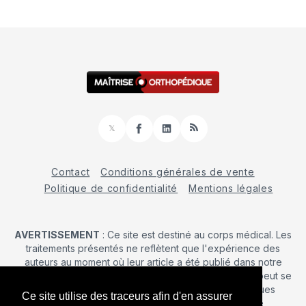
𝕏
Facebook
LinkedIn
RSS
Contact
Conditions générales de vente
Politique de confidentialité
Mentions légales
AVERTISSEMENT
: Ce site est destiné au corps médical. Les
traitements présentés ne reflètent que l'expérience des
auteurs au moment où leur article a été publié dans notre
journal. La décision d’une intervention chirurgicale ne peut se
prendre qu'après un examen clinique. Les techniques
Ce site utilise des traceurs afin d'en assurer
publiées ici ne sauraient justifier une quelconque