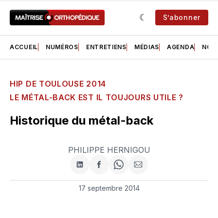
S’abonner
ACCUEIL
NUMÉROS
ENTRETIENS
MÉDIAS
AGENDA
NOS 
HIP DE TOULOUSE 2014
LE MÉTAL-BACK EST IL TOUJOURS UTILE ?
Historique du métal-back
PHILIPPE HERNIGOU
Partager
Partager
Share
Partager
sur
sur
on
par
LinkedIn
Facebook
WhatsApp
courriel
17 septembre 2014