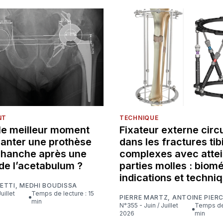
NT
TECHNIQUE
 le meilleur moment
Fixateur externe circu
lanter une prothèse
dans les fractures tib
e hanche après une
complexes avec attei
de l’acetabulum ?
parties molles : biom
indications et techni
ETTI
,
MEDHI BOUDISSA
Temps de lecture : 15
PIERRE MARTZ
,
ANTOINE PIER
min
N°355 - Juin / Juillet
Temps de lecture : 16
2026
min