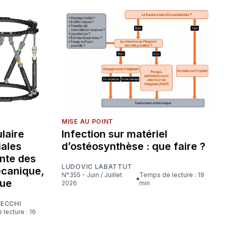
MISE AU POINT
laire
Infection sur matériel
iales
d’ostéosynthèse : que faire ?
nte des
LUDOVIC LABATTUT
écanique,
N°355 - Juin / Juillet
Temps de lecture : 19
que
2026
min
CECCHI