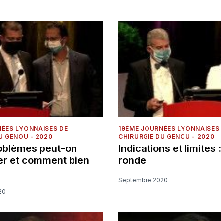
NÉES LYONNAISES DE
19ÈME JOURNÉES LYONNAISES
U GENOU - 2020
CHIRURGIE DU GENOU - 2020
oblèmes peut-on
Indications et limites 
er et comment bien
ronde
Septembre 2020
20