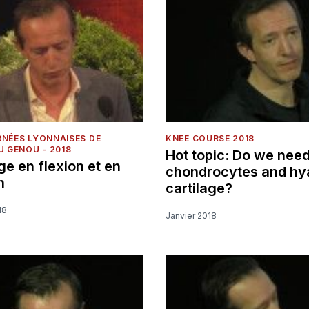
RNÉES LYONNAISES DE
KNEE COURSE 2018
U GENOU - 2018
Hot topic: Do we nee
ge en flexion et en
chondrocytes and hy
n
cartilage?
18
Janvier 2018