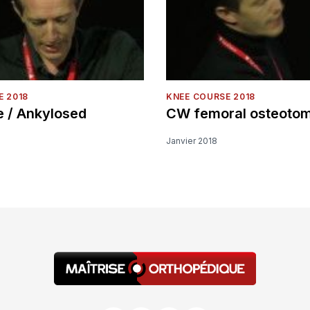
E 2018
KNEE COURSE 2018
e / Ankylosed
CW femoral osteoto
Janvier 2018