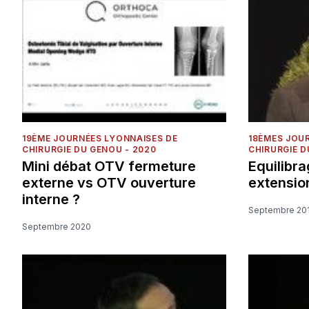
19ÈME JOURNÉES LYONNAISES DE
18ÈMES JOU
CHIRURGIE DU GENOU - 2020
CHIRURGIE D
Mini débat OTV fermeture
Equilibra
externe vs OTV ouverture
extensio
interne ?
Septembre 20
Septembre 2020