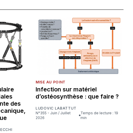
MISE AU POINT
laire
Infection sur matériel
iales
d’ostéosynthèse : que faire ?
nte des
LUDOVIC LABATTUT
écanique,
N°355 - Juin / Juillet
Temps de lecture : 19
que
2026
min
CECCHI