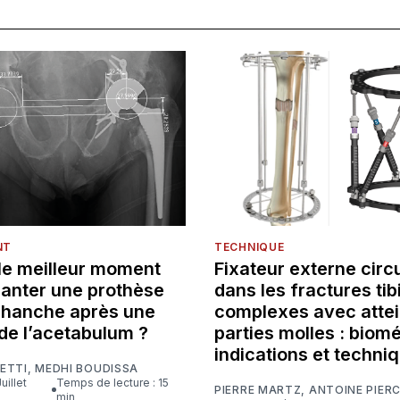
NT
TECHNIQUE
 le meilleur moment
Fixateur externe circu
lanter une prothèse
dans les fractures tib
e hanche après une
complexes avec attei
de l’acetabulum ?
parties molles : biom
indications et techni
ETTI
,
MEDHI BOUDISSA
Temps de lecture : 15
PIERRE MARTZ
,
ANTOINE PIER
min