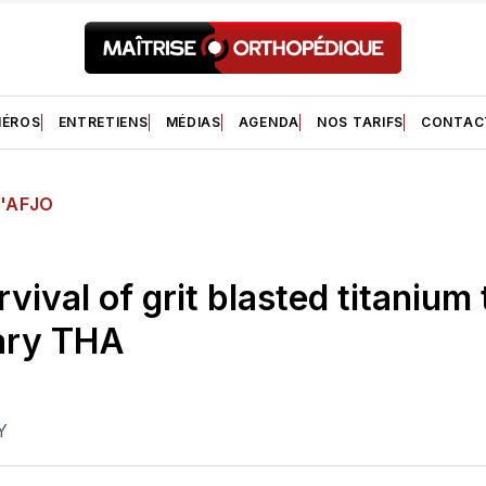
ÉROS
ENTRETIENS
MÉDIAS
AGENDA
NOS TARIFS
CONTAC
'AFJO
vival of grit blasted titanium
ary THA
Y