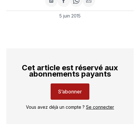
Partager
Partager
Share
Partager
sur
sur
on
par
LinkedIn
Facebook
WhatsApp
courriel
5 juin 2015
Cet article est réservé aux
abonnements payants
S’abonner
Vous avez déjà un compte ?
Se connecter