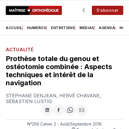
S’abonner
ACCUEIL
NUMÉROS
ENTRETIENS
MÉDIAS
AGENDA
NOS 
ACTUALITÉ
Prothèse totale du genou et
ostéotomie combinée : Aspects
techniques et intérêt de la
navigation
STÉPHANE DENJEAN
,
HERVÉ CHAVANE
,
SÉBASTIEN LUSTIG
Partager
Partager
Share
Partager
sur
sur
on
par
LinkedIn
Facebook
WhatsApp
courriel
N°256 Cahier 2 - Août/Septembre 2016